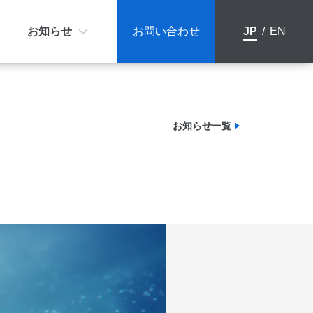
お知らせ
お問い合わせ
JP
/
EN
ション | ビジョン | バリュー
e VOICE 1.0
レスリリース
お知らせ一覧