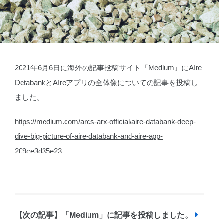
2021年6月6日に海外の記事投稿サイト「Medium」にAIre
DetabankとAIreアプリの全体像についての記事を投稿し
ました。
https://medium.com/arcs-arx-official/aire-databank-deep-
dive-big-picture-of-aire-databank-and-aire-app-
209ce3d35e23
【次の記事】「Medium」に記事を投稿しました。