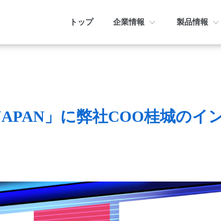
トップ
企業情報
製品情報
企業情報トップ
製品情報トップ
お知らせ
ミッ
AIr
プ
会社概要
メディア掲載
PH JAPAN」に弊社COO桂城